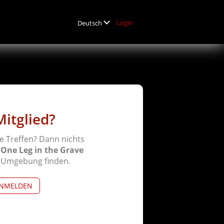
Login
Deutsch
Mitglied?
e Treffen? Dann nichts
f
One Leg in the Grave
r Umgebung finden.
ANMELDEN