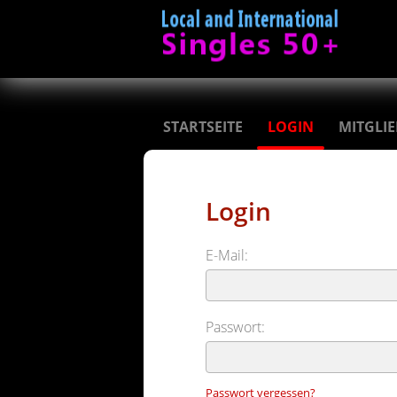
STARTSEITE
LOGIN
MITGLI
Login
E-Mail:
Passwort:
Passwort vergessen?