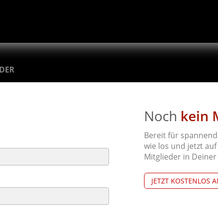
EDER
Noch
kein 
Bereit für spannend
wie los und jetzt au
Mitglieder in Deine
JETZT KOSTENLOS 